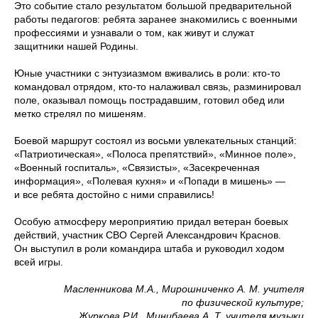
Это событие стало результатом большой предварительной
работы педагогов: ребята заранее знакомились с военными
профессиями и узнавали о том, как живут и служат
защитники нашей Родины.
Юные участники с энтузиазмом вживались в роли: кто‑то
командовал отрядом, кто‑то налаживал связь, разминировал
поле, оказывал помощь пострадавшим, готовил обед или
метко стрелял по мишеням.
Боевой маршрут состоял из восьми увлекательных станций:
«Патриотическая», «Полоса препятствий», «Минное поле»,
«Военный госпиталь», «Связисты», «Засекреченная
информация», «Полевая кухня» и «Попади в мишень» —
и все ребята достойно с ними справились!
Особую атмосферу мероприятию придал ветеран боевых
действий, участник СВО Сергей Александрович Краснов.
Он выступил в роли командира штаба и руководил ходом
всей игры.
Масленникова М.А., Мирошниченко А. М. учителя
по физической культуре;
Журкова Р.И., Минибаева А. Т. учителя музыки