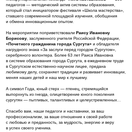
педагогов — методический актив системы образования,
который стал инициатором фестиваля «Школа мастерства»,
ставшего современной площадкой изучения, обобщения
и обмена инновационным опытом.
На мероприятии поприветствовали
Раису Ивановну
Борисову
, заслуженного учителя Российской Федерации,
«Почетного гражданина города Сургута»
и обладателя
нагрудного знака «За заслуги перед городом Сургутом»,
серебряного волонтера. Более 63 лет Раиса Ивановна
в системе образования города Сургута, в ежедневном труде
в Сургутском естественно-научном лицее, предана
любимому делу, сохраняет традиции и развивает инновации,
меняя наших детей и наш мир к лучшему.
А символ Года, юный стерх — птенец, стремящийся
выпорхнуть из гнезда, олицетворение юного поколения
сургутян — пытливых, талантливых и целеустремленных…
Спасибо вам, наши педагоги и наставники, за ваш
профессионализм, за ваше отношение к своей работе
с любовью и преданность, за мудрость, энергию и веру
в успех своего ученика.