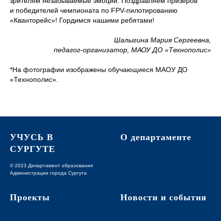
зрителям незабываемые эмоции. Поздравляем призеров
и победителей чемпионата по FPV-пилотированию
«Кванторейс»! Гордимся нашими ребятами!
Шалыгина Мария Сергеевна,
педагог-организатор, МАОУ ДО «Технополис»
*На фотографии изображены обучающиеся МАОУ ДО
«Технополис».
УЧУСЬ В
О департаменте
СУРГУТЕ
© 2023 Департамент образования
Администрации города Сургута
Проекты
Новости и события