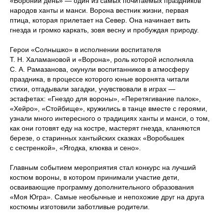
«Вороний день» — один из самых почитаемых праздников
народов ханты и манси. Ворона вестник жизни, первая
птица, которая прилетает на Север. Она начинает вить
гнезда и громко каркать, зовя весну и пробуждая природу.
Герои «Солнышко» в исполнении воспитателя
Т. Н. Халамановой и «Ворона», роль которой исполняла
С. А. Рамазанова, окунули воспитанников в атмосферу
праздника, в процессе которого юные воронята читали
стихи, отгадывали загадки, учувствовали в играх —
эстафетах: «Гнездо для вороны», «Перетягивание палок»,
«Хейро», «Стойбище», кружились в танце вместе с героями,
узнали много интересного о традициях ханты и манси, о том,
как они готовят еду на костре, мастерят гнезда, кланяются
березе, о старинных хантыйских сказках «Воробышек
с сестренкой», «Ягодка, клюква и сено».
Главным событием мероприятия стал конкурс на лучший
костюм вороны, в котором принимали участие дети,
осваивающие программу дополнительного образования
«Моя Югра». Самые необычные и непохожие друг на друга
костюмы изготовили заботливые родители.