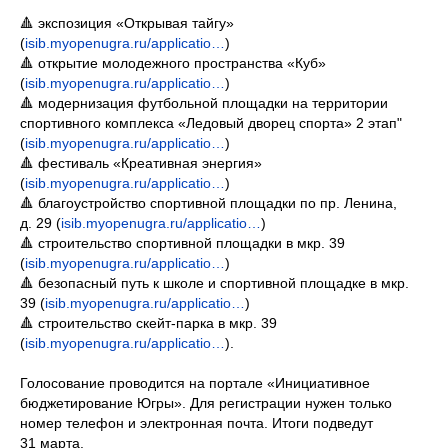
🔺 экспозиция «Открывая тайгу»
(
isib.myopenugra.ru/applicatio…
)
🔺 открытие молодежного пространства «Куб»
(
isib.myopenugra.ru/applicatio…
)
🔺 модернизация футбольной площадки на территории
спортивного комплекса «Ледовый дворец спорта» 2 этап"
(
isib.myopenugra.ru/applicatio…
)
🔺 фестиваль «Креативная энергия»
(
isib.myopenugra.ru/applicatio…
)
🔺 благоустройство спортивной площадки по пр. Ленина,
д. 29 (
isib.myopenugra.ru/applicatio…
)
🔺 строительство спортивной площадки в мкр. 39
(
isib.myopenugra.ru/applicatio…
)
🔺 безопасный путь к школе и спортивной площадке в мкр.
39 (
isib.myopenugra.ru/applicatio…
)
🔺 строительство скейт-парка в мкр. 39
(
isib.myopenugra.ru/applicatio…
).
Голосование проводится на портале «Инициативное
бюджетирование Югры». Для регистрации нужен только
номер телефон и электронная почта. Итоги подведут
31 марта.