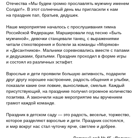
Отечества «Мы будем громко прославлять мужчину именем
Солдат!». В этот солнечный день мы пригласили к нам
на праздник пап, братьев, дедушек.
Наше мероприятие началось с прослушивания гимна
Российской Федерации. Маршировали под песню «Быть
мужчиной», девочки станцевали танец, с выражениями
читали стихотворения и болели за команды «Моряков»
и «Десантников». Мальчики соревновались вместе с папами
и дедушками, братьями. Праздник проходил в форме игры
и состоял из различных эстафет.
Взрослые и дети проявили большую активность, подарили
друг другу хорошее настроение, радость общения и улыбки,
показали какие они ловкие, выносливые, смелые. Каждый
присутствующий, на празднике получил огромное количество
позитива. А закончили наше мероприятие мы вручением
грамот каждой команде.
Праздник в детском саду — это радость, веселье, торжество,
которое разделяют взрослые и дети. Праздник состоялся,
и мир вокруг нас стал чуточку ярче, светлее и добрее.
Детский сад № 45 «Волчок»