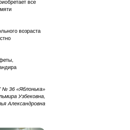
риобретает все
амяти
льного возраста
стно
феты,
андира
№ 36 «Яблонька»
льмира Узбековна,
ья Александровна