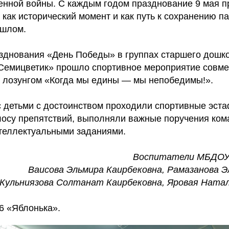
енной войны. С каждым годом празднование 9 мая п
как исторический момент и как путь к сохранению п
ошлом.
зднования «День Победы» в группах старшего дошко
Семицветик» прошло спортивное мероприятие совме
д лозунгом «Когда мы едины — мы непобедимы!».
с детьми с достоинством проходили спортивные эста
осу препятствий, выполняли важные поручения ком
нтеллектуальными заданиями.
Воспитатели МБДОУ 
Ваисова Эльмира Каирбековна, Рамазанова Э
Кульниязова Солтанат Каирбековна, Яровая Натал
6 «Яблонька».