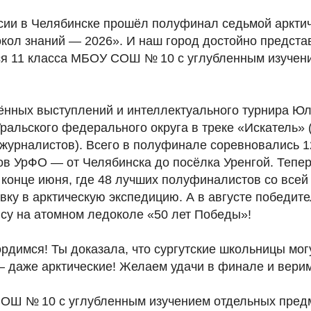
сии в Челябинске прошёл полуфинал седьмой аркти
кол знаний — 2026». И наш город достойно предст
я 11 класса МБОУ СОШ № 10 с углубленным изучен
ённых выступлений и интеллектуального турнира Юл
ральского федерального округа в треке «Искатель»
журналистов). Всего в полуфинале соревновались 12
ов УрФО — от Челябинска до посёлка Уренгой. Тепе
 конце июня, где 48 лучших полуфиналистов со всей
вку в арктическую экспедицию. А в августе победит
су на атомном ледоколе «50 лет Победы»!
рдимся! Ты доказала, что сургутские школьницы мог
даже арктические! Желаем удачи в финале и верим
ОШ № 10 с углубленным изучением отдельных пред