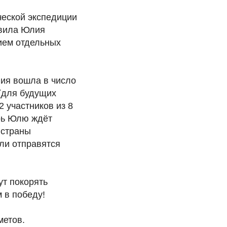
ческой экспедиции
авила Юлия
ием отдельных
ия вошла в число
 (для будущих
 участников из 8
рь Юлю ждёт
 страны
ели отправятся
ут покорять
 в победу!
метов.