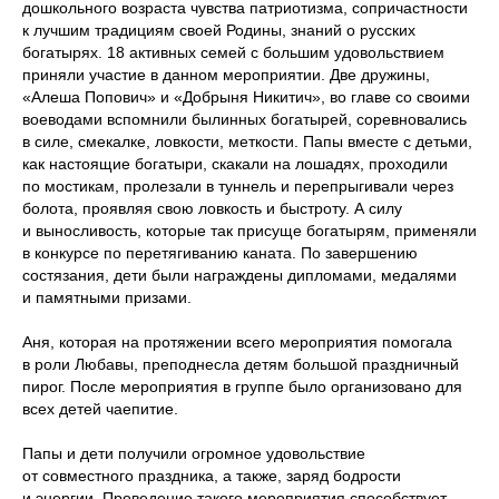
дошкольного возраста чувства патриотизма, сопричастности
к лучшим традициям своей Родины, знаний о русских
богатырях. 18 активных семей с большим удовольствием
приняли участие в данном мероприятии. Две дружины,
«Алеша Попович» и «Добрыня Никитич», во главе со своими
воеводами вспомнили былинных богатырей, соревновались
в силе, смекалке, ловкости, меткости. Папы вместе с детьми,
как настоящие богатыри, скакали на лошадях, проходили
по мостикам, пролезали в туннель и перепрыгивали через
болота, проявляя свою ловкость и быстроту. А силу
и выносливость, которые так присуще богатырям, применяли
в конкурсе по перетягиванию каната. По завершению
состязания, дети были награждены дипломами, медалями
и памятными призами.
Аня, которая на протяжении всего мероприятия помогала
в роли Любавы, преподнесла детям большой праздничный
пирог. После мероприятия в группе было организовано для
всех детей чаепитие.
Папы и дети получили огромное удовольствие
от совместного праздника, а также, заряд бодрости
и энергии. Проведение такого мероприятия способствует