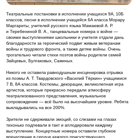
Театральные постановки в исполнении учащихся 9А, 10Б
классов, песни в исполнении учащейся 6А класса Морару
Маргариты, учителей русского языка Мамаевой А. Р.
и Теребениной В. А., танцевальные номера о войне —
своими выступлениями школьники и учителя отдали дань
благодарности за героический подвиг живым ветеранам
войны и трудового фронта, а также детям войны. Очень
трогательно читали стихи поэтов войны родители семей
Зайцевых, Булгаковых, Сажиных.
Никого не оставила равнодушным инсценировка отрывка
из поэмы А. Т. Твардовского «Василий Тёркин» учащимися
7 В, 8А классов. Костюмы, декорации, великолепная игра
артистов, которые прекрасно передали атмосферу
театрализованного представления, музыкальное
сопровождение — всё было на высочайшем уровне. Ребята
выкладывались на все 200%.
Зрители не сдерживали эмоций, со слезами на глазах
тихонько подпевали в такт и аплодировали каждому
выступлению. Концертные номера оставили глубокое
впечатление в сердце каждого присутствующего.