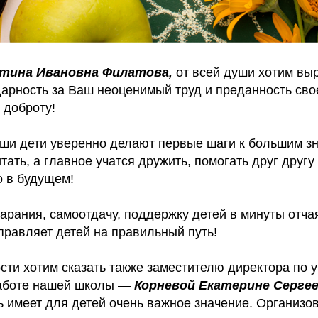
тина Ивановна Филатова,
от всей души хотим вы
арность за Ваш неоценимый труд и преданность сво
 доброту!
ши дети уверенно делают первые шаги к большим зн
итать, а главное учатся дружить, помогать друг другу
о в будущем!
арания, самоотдачу, поддержку детей в минуты отча
правляет детей на правильный путь!
ти хотим сказать также заместителю директора по у
работе нашей школы —
Корневой Екатерине Сергее
ь имеет для детей очень важное значение. Организ