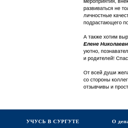
мероприятия, вне
развиваться не то
личностные качес
подрастающего по
А также хотим вы
Елене Николаев
уютно, познавате
и родителей! Спа
От всей души жел
со стороны коллег
отзывчивы и прост
УЧУСЬ В СУРГУТЕ
О деп