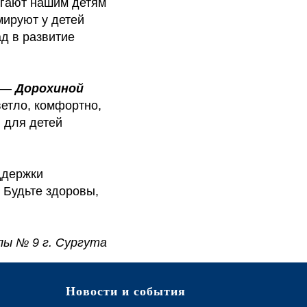
огают нашим детям
мируют у детей
д в развитие
ы —
Дорохиной
етло, комфортно,
 для детей
ддержки
! Будьте здоровы,
лы № 9 г. Сургута
Новости и события