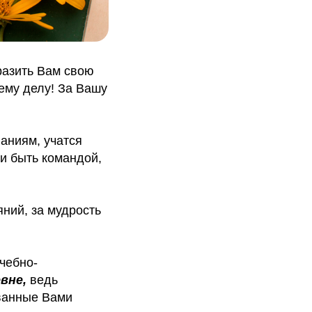
разить Вам свою
ему делу! За Вашу
аниям, учатся
 и быть командой,
яний, за мудрость
чебно-
вне,
ведь
ованные Вами