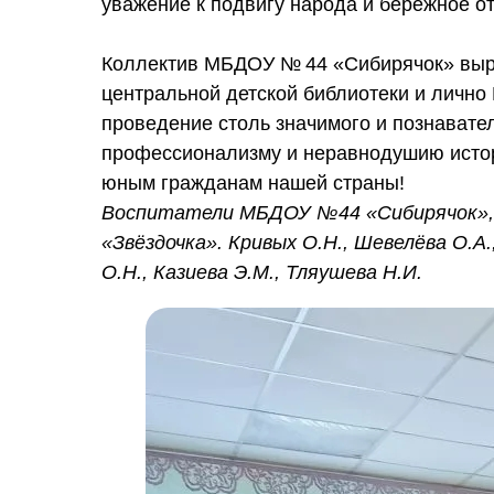
уважение к подвигу народа и бережное о
Коллектив МБДОУ № 44 «Сибирячок» выр
центральной детской библиотеки и лично
проведение столь значимого и познавате
профессионализму и неравнодушию истор
юным гражданам нашей страны!
Воспитатели МБДОУ №44 «Сибирячок», г
«Звёздочка». Кривых О.Н., Шевелёва О.А.
О.Н., Казиева Э.М., Тляушева Н.И.