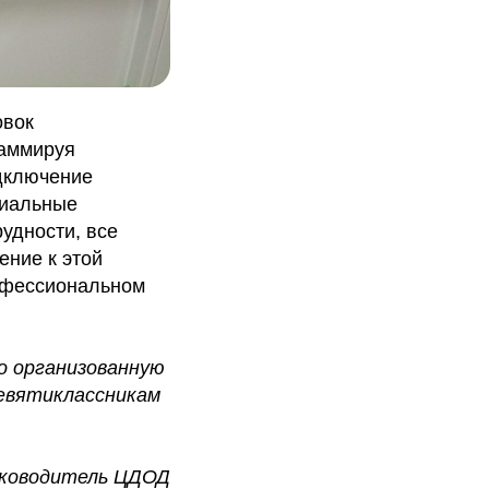
овок
раммируя
одключение
циальные
удности, все
ение к этой
рофессиональном
о организованную
евятиклассникам
ководитель ЦДОД