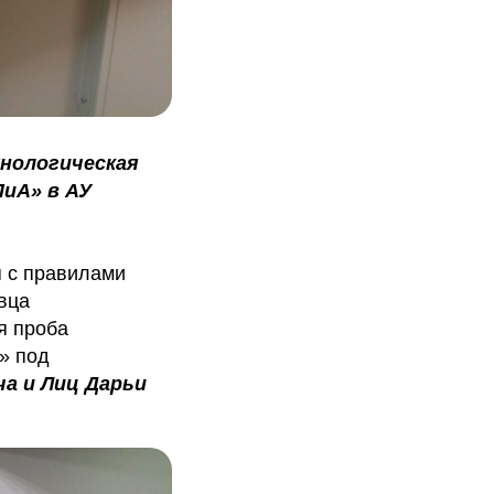
хнологическая
иА» в АУ
 с правилами
вца
я проба
» под
а и Лиц Дарьи