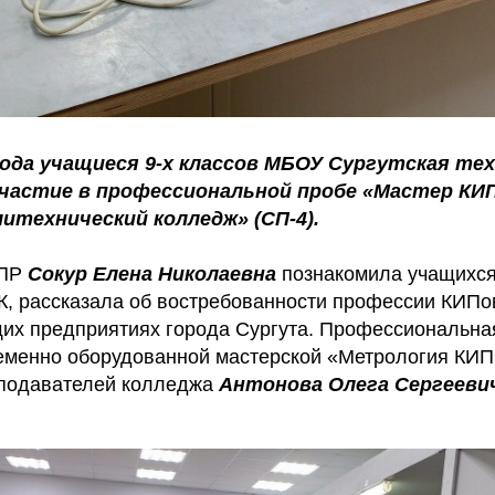
года учащиеся 9-х классов МБОУ Сургутская те
участие в профессиональной пробе «Мастер КИП
итехнический колледж» (СП-4).
УПР
Сокур Елена Николаевна
познакомила учащихся
К, рассказала об востребованности профессии КИПо
их предприятиях города Сургута. Профессиональна
еменно оборудованной мастерской «Метрология КИП
еподавателей колледжа
Антонова Олега Сергеевич