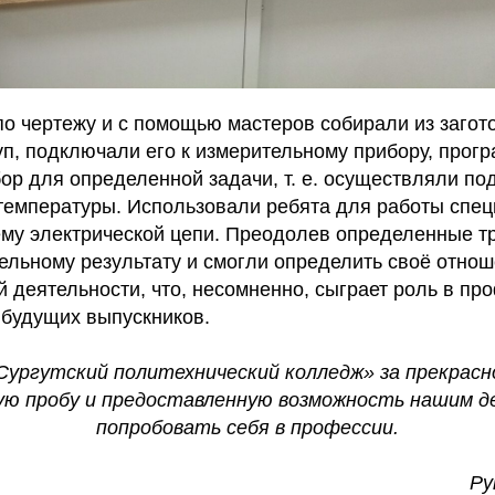
по чертежу и с помощью мастеров собирали из загот
п, подключали его к измерительному прибору, прог
бор для определенной задачи, т. е. осуществляли п
температуры. Использовали ребята для работы спе
ему электрической цепи. Преодолев определенные тр
ельному результату и смогли определить своё отнош
 деятельности, что, несомненно, сыграет роль в п
будущих выпускников.
Сургутский политехнический колледж» за прекрасн
ую пробу и предоставленную возможность нашим д
попробовать себя в профессии.
Ру