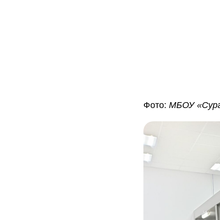
Фото:
МБОУ «Сург