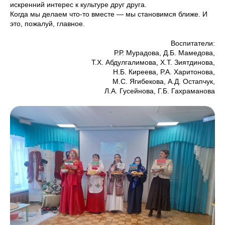
искренний интерес к культуре друг друга.
Когда мы делаем что-то вместе — мы становимся ближе. И
это, пожалуй, главное.
Воспитатели:
Р.Р. Мурадова, Д.Б. Мамедова,
Т.Х. Абдулгалимова, Х.Т. Зиятдинова,
Н.Б. Киреева, Р.А. Харитонова,
М.С. Ягибекова, А.Д. Остапчук,
Л.А. Гусейнова, Г.Б. Гахраманова