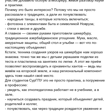
участие добавило особую атмосферу, живой разговор науки
и практики.
Почему это было интересно? Потому что мы не просто
рассказали о традициях, а дали их почувствовать:
- народные танцы, в которые хотелось включиться;
- фотозона с элементами быта и символикой Новруза;
- стихи о весне и дружбе.
А главное — своими руками приготовили шекербуру,
традиционное азербайджанское угощение. Мука, масло,
аккуратные защипы, общий стол и улыбки — вот что по-
настоящему объединяет.
Кстати, техника создания узоров на шекербуре нам хорошо
знакома: точно так же мы с детьми украшаем поделки из
теста и пластилина на занятиях по лепке. А этот же приём
позволяет воспроизводить и орнаменты хантов — ведь мы
живём на югорской земле, и наш региональный компонент
здесь тоже нашёл своё место.
Для студентов СурГПУ это не просто практика, а погружение
в профессию:
- увидеть, как этнопедагогика работает не в учебнике, а в
зале,
- научиться создавать праздник, который объединяет детей,
родителей и коллег,
- почувствовать, как через традиции рождается уважение и