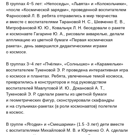
В группах 4−5 лет: «Непоседы», «Львята» и «Колокольчики»,
«после «Космической зарядки», проведенной воспитателем
Фарносовой Л. В. ребята отправились в мир творчества
и вместе с воспитателями Тарановой Н. С., Шевченко Е. В.,
Митрофановой Ю. Ю., Ковальчук Л. Н. беседовали о ракете
и космонавте Гагарине Ю. А., рисовали акварелью, делали
аппликацию из цветной бумаги «Первая космическая
ракета», день завершился дидактическими играми
о космосе.
В группах 3−4 лет «Пчёлки», «Солнышко» и «Карамельки»
воспитателем Тукеновой Э. Р. проведена интерактивная игра
о космосе и планетах. Ребята, увлеченные темой космоса,
превратились в конструкторов и под руководством
воспитателей Мавлутовой И. Ю., Докановой А. Т.,
Тукеновой Э. Р. сделали ракеты из цветной бумаги
и геометрических фигур, сконструировали скафандры
и на стульчиках-ракетах (в роли космонавтов) полетели
в космос.
В группе «Ягодки» и «Смешарики» (1.5 -3 лет) дети вместе
с воспитателями Михайловой М. В. и Юрченко О. А. сделали