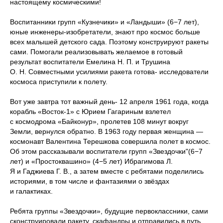
настоящему космическими!
Воспитанники групп «Кузнечики» и «Ландыши» (6−7 лет),
юные инженеры-изобретатели, знают про космос больше
всех малышей детского сада. Поэтому конструируют ракеты
сами. Помогали реализовывать желаемое в готовый
результат воспитатели Емелина Н. П. и Трушина
О. Н. Совместными усилиями ракета готова- исследователи
космоса приступили к полету.
Вот уже завтра тот важный день- 12 апреля 1961 года, когда
корабль «Восток-1» с Юрием Гагариным взлетел
с космодрома «Байконур», пролетев 108 минут вокруг
Земли, вернулся обратно. В 1963 году первая женщина —
космонавт Валентина Терешкова совершила полет в космос.
Об этом рассказывали воспитатели групп «Звездочки"(6−7
лет) и «Простоквашино» (4−5 лет) Ибрагимова Л.
Я и Гаджиева Г. В., а затем вместе с ребятами поделились
историями, в том числе и фантазиями о звёздах
и галактиках.
Ребята группы «Звездочки», будущие первоклассники, сами
сконструировали ракету, скафандры и отправились в путь