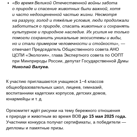
«Во время Великой Отечественной войны забота
о природе и спасение животных были важной, хотя
и часто недооцененной частью жизни. Несмотря
на разруху, голод и тяжёлые условия, люди продолжали
заботиться о природе, спасать животных и сохранять
культурное и природное наследие. Их усилия не только
помогли сохранить уникальные экосистемы и виды,
но и стали примером человечности и стойкости»,
—
отмечает Председатель Общественного совета АНО
ЦСПИ «Экология», глава Экспертного совета по ООПТ
при Минприроды России, депутат Государственной Думы
Николай Валуев.
К участию приглашаются учащиеся 1−4 классов
общеобразовательных школ, лицеев, гимназий,
воспитанники кадетских корпусов, детских домов,
юнармейцы и т. д.
Оргкомитет ждёт рисунки на тему бережного отношения
к природе и животным во время ВОВ
до 15 мая 2025 года.
Участники конкурса получат сертификаты, а победители —
дипломы и памятные призы.