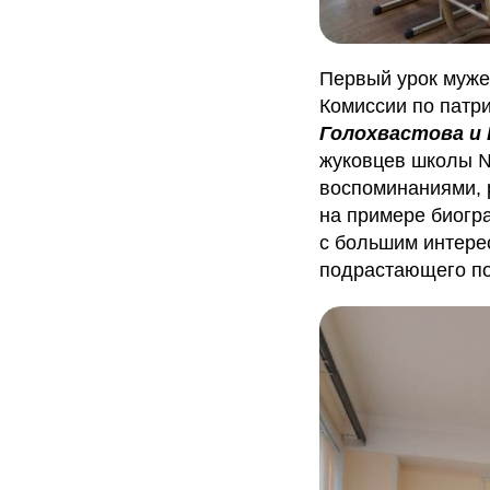
Первый урок муже
Комиссии по патр
Голохвастова и 
жуковцев школы №
воспоминаниями, 
на примере биогр
с большим интере
подрастающего по