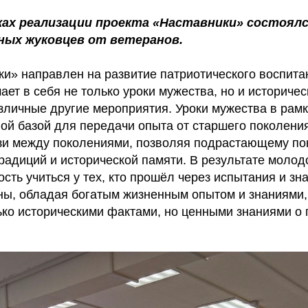
ках реализации проекта «Наставники» состоялс
ных жуковцев от ветеранов.
ки» направлен на развитие патриотического воспита
ет в себя не только уроки мужества, но и историчес
зличные другие мероприятия. Уроки мужества в рамк
ной базой для передачи опыта от старшего поколен
зи между поколениями, позволяя подрастающему п
радиций и исторической памяти. В результате моло
сть учиться у тех, кто прошёл через испытания и зна
аны, обладая богатым жизненным опытом и знаниями
ько историческими фактами, но ценными знаниями о 