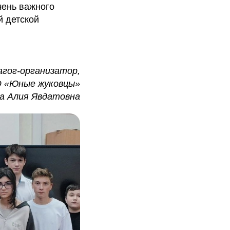
чень важного
й детской
агог-организатор,
О «Юные жуковцы»
а Алия Явдатовна