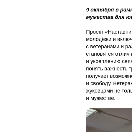
9 октября в рам
мужества для ю
Проект «Наставни
молодёжи и включа
с ветеранами и ра
становятся отлич
и укреплению свя
понять важность т
получает возможно
и свободу. Ветер
жуковцами не тол
и мужестве.