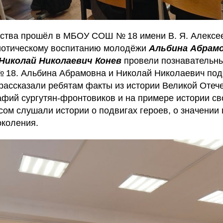
ства прошёл в МБОУ СОШ № 18 имени В. Я. Алексе
иотическому воспитанию молодёжи
Альбина Абрам
Николай Николаевич Конев
провели познавательны
 18. Альбина Абрамовна и Николай Николаевич под
рассказали ребятам факты из истории Великой Отеч
афий сургутян-фронтовиков и на примере истории св
сом слушали истории о подвигах героев, о значении
коления.