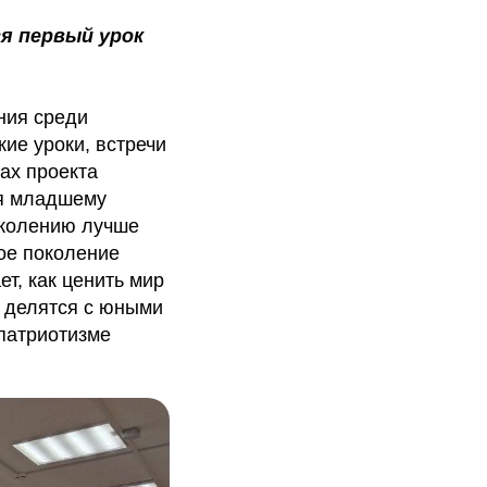
я первый урок
ния среди
кие уроки, встречи
ах проекта
ия младшему
околению лучше
дое поколение
ет, как ценить мир
, делятся с юными
патриотизме