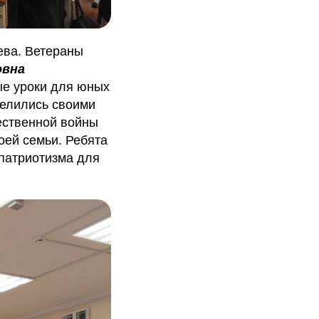
ева. Ветераны
овна
е уроки для юных
елились своими
ественной войны
оей семьи. Ребята
 патриотизма для