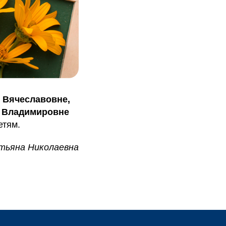
 Вячеславовне,
е Владимировне
етям.
тьяна Николаевна