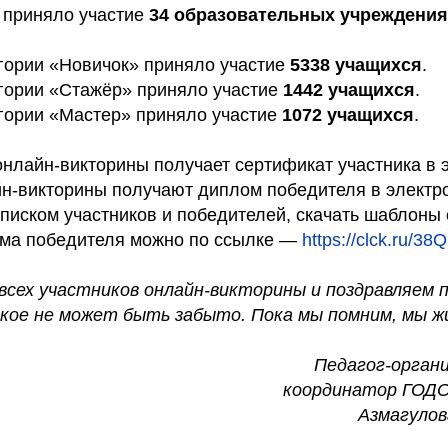
е приняло участие
34 образовательных учреждения
егории «Новичок» приняло участие
5338 учащихся
.
егории «Стажёр» приняло участие
1442 учащихся
.
егории «Мастер» приняло участие
1072 учащихся
.
онлайн-викторины получает сертификат участника в 
н-викторины получают диплом победителя в электр
списком участников и победителей, скачать шаблоны
ома победителя можно по ссылке —
https://clck.ru/38Q
всех участников онлайн-викторины и поздравляем 
кое не может быть забыто. Пока мы помним, мы ж
Педагог-орган
координатор ГОД
Азмагулов