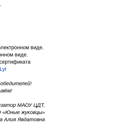
.
электронном виде.
онном виде.
 сертификата
Lyt
победителей!
ивём!
изатор МАОУ ЦДТ,
О «Юные жуковцы»
а Алия Явдатовна