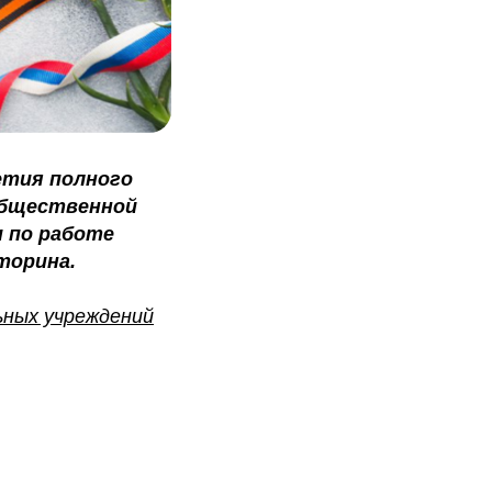
летия полного
общественной
 по работе
торина.
ьных учреждений