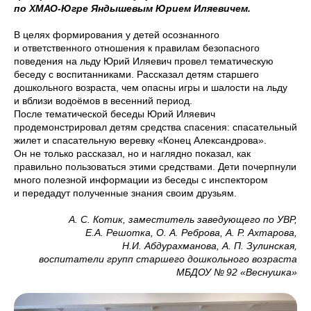
по ХМАО-Югре Яндышевым Юрием Иляевичем.
В целях формирования у детей осознанного
и ответственного отношения к правилам безопасного
поведения на льду Юрий Иляевич провел тематическую
беседу с воспитанниками. Рассказал детям старшего
дошкольного возраста, чем опасны игры и шалости на льду
и вблизи водоёмов в весенний период.
После тематической беседы Юрий Иляевич
продемонстрировал детям средства спасения: спасательный
жилет и спасательную веревку «Конец Александрова».
Он не только рассказал, но и наглядно показал, как
правильно пользоваться этими средствами. Дети почерпнули
много полезной информации из беседы с инспектором
и передадут полученные знания своим друзьям.
А. С. Котик, заместитель заведующего по УВР,
Е.А. Решотка, О. А. Реброва, А. Р. Ахтарова,
Н.И. Абдурахманова, А. П. Зулинская,
воспитатели групп старшего дошкольного возраста
МБДОУ № 92 «Веснушка»