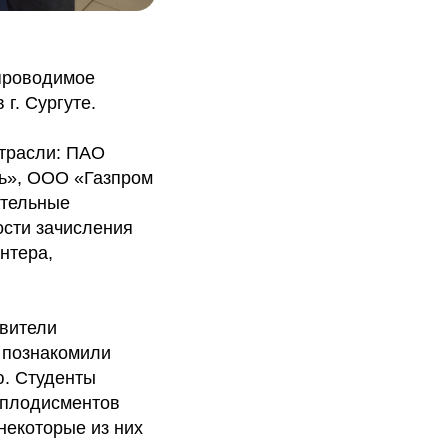
проводимое
г. Сургуте.
отрасли: ПАО
ь», ООО «Газпром
ательные
ости зачисления
нтера,
авители
 познакомили
ю. Студенты
аплодисментов
некоторые из них