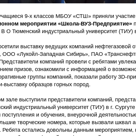
. учащиеся 9-х классов МБОУ «СТШ» приняли участие
ионном мероприятии «Школа-ВУЗ-Предприятие»
 О Тюменский индустриальный университет (ТИУ) в 
осетили выставку ведущих компаний нефтегазовой 
, ООО «Лукойл-Западная Сибирь», ПАО «Транснефт
. Представители компаний провели с ребятами увлек
ением призов, ознакомили с информацией о возможн
оративные группы компаний, показали работу 3D-при
и-выставку образцов горных пород.
ом зале выступили представители компаний, предст
кий индустриальный университет (ТИУ) в г. Сургуте
и поступления и обучения, внеурочной деятельность
льшие творческие номера, которые вызвали шквал 
. Ребята остались довольны данным мероприятием, 