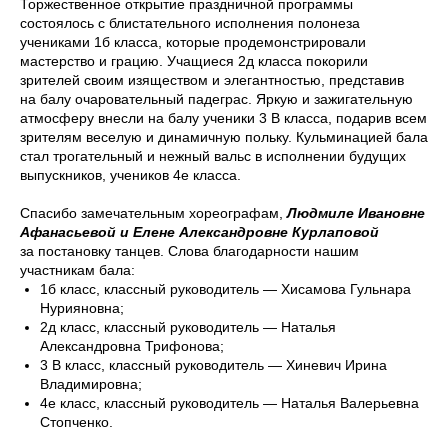
Торжественное открытие праздничной программы
состоялось с блистательного исполнения полонеза
учениками 1б класса, которые продемонстрировали
мастерство и грацию. Учащиеся 2д класса покорили
зрителей своим изяществом и элегантностью, представив
на балу очаровательный падеграс. Яркую и зажигательную
атмосферу внесли на балу ученики 3 В класса, подарив всем
зрителям веселую и динамичную польку. Кульминацией бала
стал трогательный и нежный вальс в исполнении будущих
выпускников, учеников 4е класса.
Спасибо замечательным хореографам,
Людмиле Ивановне
Афанасьевой и Елене Александровне Курлаповой
за постановку танцев. Слова благодарности нашим
участникам бала:
1б класс, классный руководитель — Хисамова Гульнара
Нурияновна;
2д класс, классный руководитель — Наталья
Александровна Трифонова;
3 В класс, классный руководитель — Хиневич Ирина
Владимировна;
4е класс, классный руководитель — Наталья Валерьевна
Стопченко.