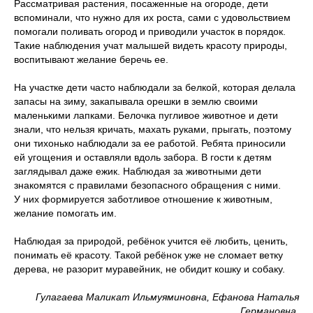
Рассматривая растения, посаженные на огороде, дети
вспоминали, что нужно для их роста, сами с удовольствием
помогали поливать огород и приводили участок в порядок.
Такие наблюдения учат малышей видеть красоту природы,
воспитывают желание беречь ее.
На участке дети часто наблюдали за белкой, которая делала
запасы на зиму, закапывала орешки в землю своими
маленькими лапками. Белочка пугливое животное и дети
знали, что нельзя кричать, махать руками, прыгать, поэтому
они тихонько наблюдали за ее работой. Ребята приносили
ей угощения и оставляли вдоль забора. В гости к детям
заглядывал даже ежик. Наблюдая за животными дети
знакомятся с правилами безопасного обращения с ними.
У них формируется заботливое отношение к животным,
желание помогать им.
Наблюдая за природой, ребёнок учится её любить, ценить,
понимать её красоту. Такой ребёнок уже не сломает ветку
дерева, не разорит муравейник, не обидит кошку и собаку.
Гулагаева Маликат Ильмуяминовна, Ефанова Наталья
Германовна,