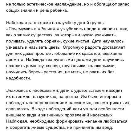
не только эстетическое наслаждение, но и обогащают запас
общих знаний и речь ребенка.
Наблюдая за цветами на клумбе у детей группы
«Почемучки» и «Росинка» углубились представления о них,
как о живых существах, за которыми нужно ухаживать,
поливать, удалять сорняки, сухие листья. Дети научались
узнавать и называть цветы. Огромную радость доставляет
для них даже простое любование их красотой, вдыхание
аромата. Наблюдая за луговыми цветами дети научились
находить ромашку, клевер, одуванчики, колокольчики;
научились беречь растения, не мять, не рвать их без
надобности.
Знакомясь с насекомыми, дети с удовольствием находят
их на земле, на кустиках, на цветах. Им было интересно
наблюдать за передвижением насекомых, рассматривать их,
сравнивать. В ходе наблюдений дети узнали особенности
внешнего вида и жизненных проявлений насекомых.
Наблюдая, необходимо формировать желание любоваться
и оберегать живые существа, не причинять им вред.