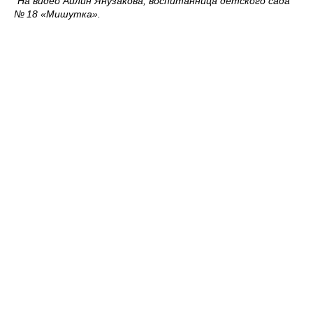
*На видео Айлин Янузакова, воспитанница детского сада
№ 18 «Мишутка».