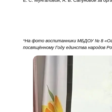
Е. С. Мунгаловой, А. В. Сапуновой за ор
*На фото воспитанники МБДОУ № 8 «Ого
посвящённому Году единства народов Ро