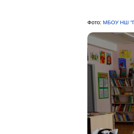
Фото:
МБОУ НШ "П