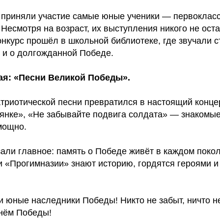
в приняли участие самые юные ученики — первоклас
 Несмотря на возраст, их выступления никого не ост
курс прошёл в школьной библиотеке, где звучали ст
т и о долгожданной Победе.
мая: «Песни Великой Победы».
атриотической песни превратился в настоящий конце
янке», «Не забывайте подвига солдата» — знакомы
мощно.
зали главное: память о Победе живёт в каждом поко
и «Прогимназии» знают историю, гордятся героями и
 юные наследники Победы! Никто не забыт, ничто н
нём Победы!