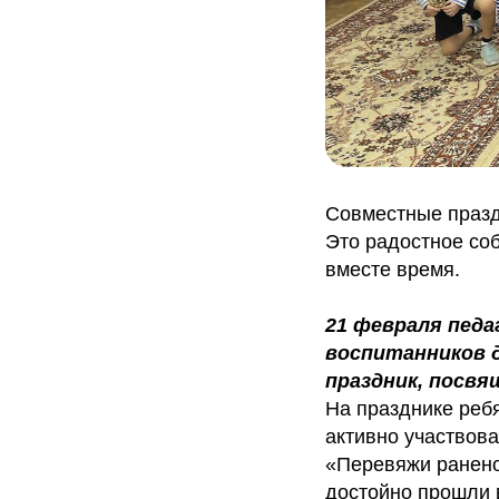
Совместные праздн
Это радостное со
вместе время.
21 февраля педа
воспитанников 
праздник, посв
На празднике ребя
активно участвова
«Перевяжи раненог
достойно прошли в