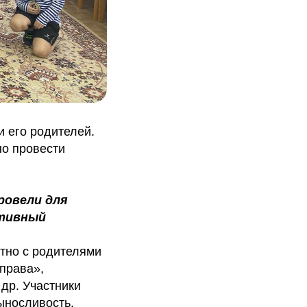
и его родителей.
но провести
ровели для
ртивный
стно с родителями
еправа»,
др. Участники
ыносливость.