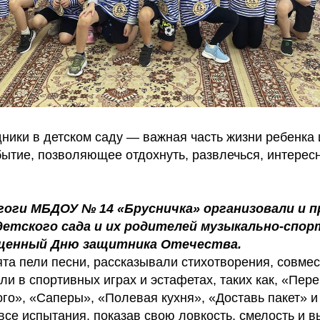
ики в детском саду — важная часть жизни ребенка 
бытие, позволяющее отдохнуть, развлечься, интерес
гоги МБДОУ № 14 «Брусничка» организовали и п
детского сада и их родителей музыкально-спо
ященный Дню защитника Отечества.
та пели песни, рассказывали стихотворения, совме
ли в спортивных играх и эстафетах, таких как, «Пер
о», «Саперы», «Полевая кухня», «Доставь пакет» и 
се испытания, показав свою ловкость, смелость и в