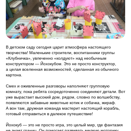
В детском саду сегодня царит атмосфера настоящего
творчества! Маленькие строители, воспитанники группы
«Клубничка», увлеченно «колдуют» над необычным
конструктором — Йохокубом. Это не просто конструктор,
а целая вселенная возможностей, сделанная из обычного
картона.
Смех и оживленные разговоры наполняют групповую
комнату, пока ребята сосредоточенно соединяют детали. Вот
уже вырастает высокий дом, рядом, словно по волшебству,
появляются забавные животные котик и собачка, жираф.
А вон там, дружная команда мастерит настоящий корабль,
готовый отправиться в далекое путешествие!
Йохокуб — это не просто игра, это целый мир, где фантазия
не знает границ. Он помогает развивать мелкую моторику,