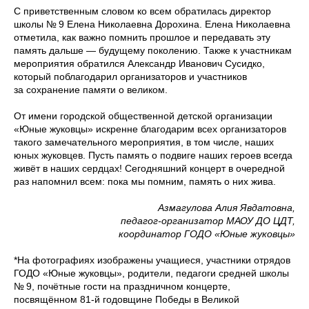
С приветственным словом ко всем обратилась директор
школы № 9 Елена Николаевна Дорохина. Елена Николаевна
отметила, как важно помнить прошлое и передавать эту
память дальше — будущему поколению. Также к участникам
мероприятия обратился Александр Иванович Сусидко,
который поблагодарил организаторов и участников
за сохранение памяти о великом.
От имени городской общественной детской организации
«Юные жуковцы» искренне благодарим всех организаторов
такого замечательного мероприятия, в том числе, наших
юных жуковцев. Пусть память о подвиге наших героев всегда
живёт в наших сердцах! Сегодняшний концерт в очередной
раз напомнил всем: пока мы помним, память о них жива.
Азмагулова Алия Явдатовна,
педагог-организатор МАОУ ДО ЦДТ,
координатор ГОДО «Юные жуковцы»
*На фотографиях изображены учащиеся, участники отрядов
ГОДО «Юные жуковцы», родители, педагоги средней школы
№ 9, почётные гости на праздничном концерте,
посвящённом 81-й годовщине Победы в Великой