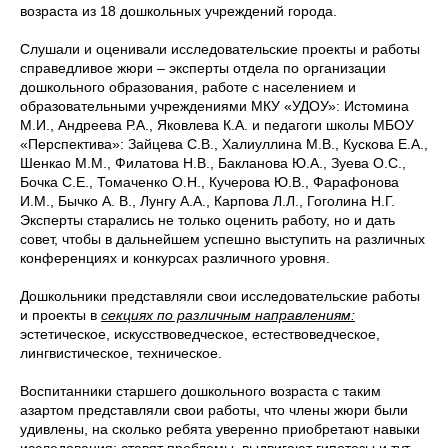
возраста из 18 дошкольных учреждений города.
Слушали и оценивали исследовательские проекты и работы
справедливое жюри – эксперты отдела по организации
дошкольного образования, работе с населением и
образовательными учреждениями МКУ «УДОУ»: Истомина
М.И., Андреева Р.А., Яковлева К.А. и педагоги школы МБОУ
«Перспектива»: Зайцева С.В., Халиуллина М.В., Кускова Е.А.,
Шенкао М.М., Филатова Н.В., Бакланова Ю.А., Зуева О.С.,
Бочка С.Е., Томаченко О.Н., Кучерова Ю.В., Фарафонова
И.М., Бычко А. В., Лунгу А.А., Карпова Л.Л., Гоголина Н.Г.
Эксперты старались не только оценить работу, но и дать
совет, чтобы в дальнейшем успешно выступить на различных
конференциях и конкурсах различного уровня.
Дошкольники представляли свои исследовательские работы
и проекты в
секциях по различным направлениям:
эстетическое, искусствоведческое, естествоведческое,
лингвистическое, техническое.
Воспитанники старшего дошкольного возраста с таким
азартом представляли свои работы, что члены жюри были
удивлены, на сколько ребята уверенно приобретают навыки