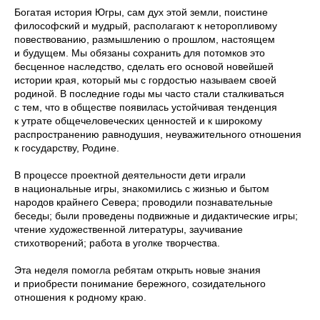
Богатая история Югры, сам дух этой земли, поистине
философский и мудрый, располагают к неторопливому
повествованию, размышлению о прошлом, настоящем
и будущем. Мы обязаны сохранить для потомков это
бесценное наследство, сделать его основой новейшей
истории края, который мы с гордостью называем своей
родиной. В последние годы мы часто стали сталкиваться
с тем, что в обществе появилась устойчивая тенденция
к утрате общечеловеческих ценностей и к широкому
распространению равнодушия, неуважительного отношения
к государству, Родине.
В процессе проектной деятельности дети играли
в национальные игры, знакомились с жизнью и бытом
народов крайнего Севера; проводили познавательные
беседы; были проведены подвижные и дидактические игры;
чтение художественной литературы, заучивание
стихотворений; работа в уголке творчества.
Эта неделя помогла ребятам открыть новые знания
и приобрести понимание бережного, созидательного
отношения к родному краю.