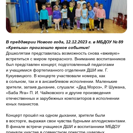
В преддверии Нового года, 12.12.2023 г. в МБДОУ № 89
«Крепыш» произошло яркое событие!
Дошколятам представилась возможность снова «вживую»
встретиться с миром прекрасного. Вниманию воспитанников
был представлен концерт, подготовленный педагогами
и учащимися фортепианного отделения ДШИ им. Г.
Кукуевицкого. В концерте участвовали номера, как
в сольном, так и в ансамблевом исполнении. Маленькие
зрители, затаив дыхание, слушали: «Дед Мороз», Р. Шумана,
«Баба Яга» П. И. Чайковского и другие произведения
отечественных и зарубежных композиторов в исполнении
юных пианистов.
Концерт прошёл на одном дыхании, зрители были
в восторге, выражая свои чувства бурными аплодисментами.
В финале встречи учащиеся ДШИ и воспитанники МБДОУ
приняли участие в совместном оркестре шумовых