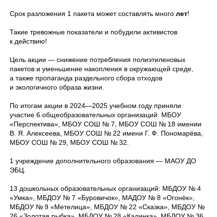
Срок разложения 1 пакета может составлять много
лет
!
Такие тревожные показатели и побудили активистов
к действию!
Цель акции — снижение потребления полиэтиленовых
пакетов и уменьшение накопления в окружающей среде,
а также пропаганда раздельного сбора отходов
и экологичного образа жизни.
По итогам акции
в 2024—2025 учебном году приняли
участие 6 общеобразовательных организаций: МБОУ
«Перспектива», МБОУ СОШ № 7, МБОУ СОШ № 18 имении
В. Я. Алексеева, МБОУ СОШ № 22 имени Г. Ф. Пономарёва,
МБОУ СОШ № 29, МБОУ СОШ № 32.
1 учреждение дополнительного образования — МАОУ ДО
ЭБЦ.
13 дошкольных образовательных организаций: МБДОУ № 4
«Умка», МБДОУ № 7 «Буровичок», МАДОУ № 8 «Огонёк»,
МБДОУ № 9 «Метелица», МБДОУ № 22 «Сказка», МБДОУ №
26 «Золотая рыбка», МБДОУ № 28 «Калинка», МБДОУ № 36