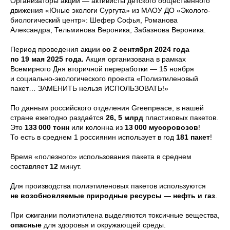
Организаторы акции — активисты детского общественного
движения «Юные экологи Сургута» из МАОУ ДО «Эколого-
биологический центр»: Шефер Софья, Романова
Александра, Тельминова Вероника, Забазнова Вероника.
Период проведения акции
со 2 сентября 2024 года
по 19 мая 2025 года.
Акция организована в рамках
Всемирного Дня вторичной переработки — 15 ноября
и социально-экологического проекта «Полиэтиленовый
пакет… ЗАМЕНИТЬ нельзя ИСПОЛЬЗОВАТЬ!»
По данным российского отделения Greenpeace, в нашей
стране ежегодно раздаётся
26, 5 млрд
пластиковых пакетов.
Это
133 000 тонн
или колонна из
13 000 мусоровозов
!
То есть в среднем 1 россиянин использует в год
181 пакет
!
Время «полезного» использования пакета в среднем
составляет
12
минут.
Для производства полиэтиленовых пакетов используются
не возобновляемые природные ресурсы — нефть и газ
.
При сжигании полиэтилена выделяются токсичные вещества,
опасные
для здоровья и окружающей среды.