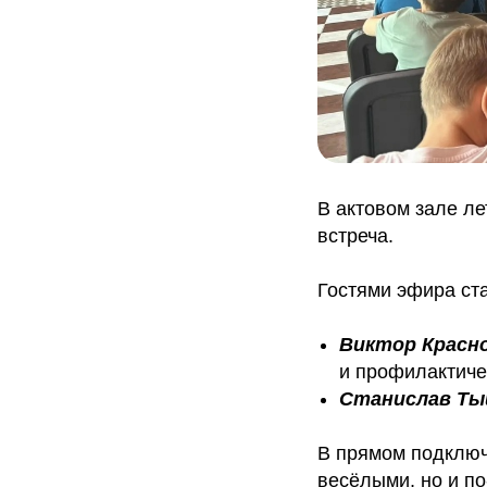
В актовом зале л
встреча.
Гостями эфира ст
Виктор Красн
и профилактиче
Станислав Т
В прямом подключ
весёлыми, но и п