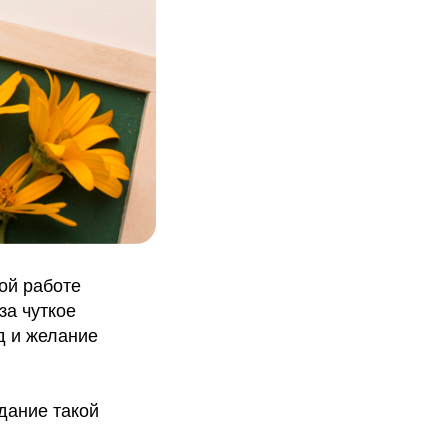
ой работе
за чуткое
д и желание
дание такой