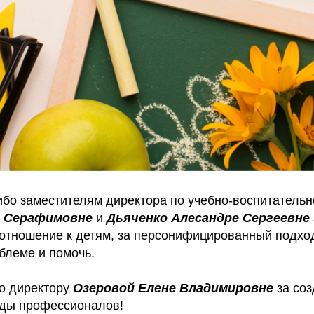
ибо заместителям директора по учебно-воспитательн
е Серафимовне
и
Дьяченко Алесандре Сергеевне
отношение к детям, за персонифицированный подхо
блеме и помочь.
о директору
Озеровой Елене Владимировне
за соз
нды профессионалов!