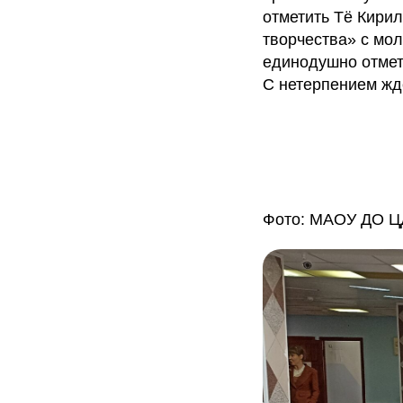
отметить Тё Кири
творчества» с мо
единодушно отмет
С нетерпением жд
Фото: МАОУ ДО Ц