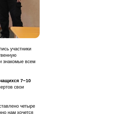
лись участники
твенную
 и знакомые всем
учащихся 7−10
пертов свои
ставлено четыре
нно нам хочется