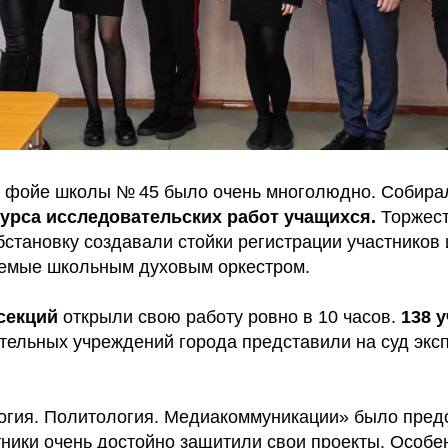
 в фойе школы № 45 было очень многолюдно. Собира
нкурса исследовательских работ учащихся.
Торжес
становку создавали стойки регистрации участников
емые школьным духовым оркестром.
 секций
открыли свою работу ровно в 10 часов.
138 
тельных учреждений города представили на суд экс
огия. Политология. Медиакоммуникации» было пред
тники очень достойно защитили свои проекты. Особе