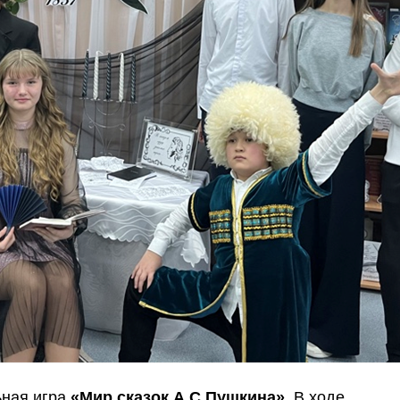
ьная игра
«Мир сказок А.С.Пушкина».
В ходе