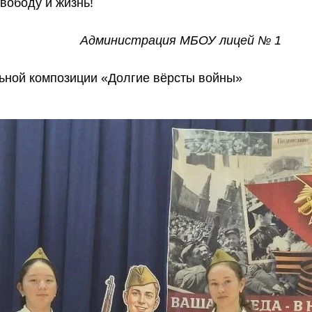
свободу и жизнь!
Администрация МБОУ лицей № 1
льной композиции «Долгие вёрсты войны»