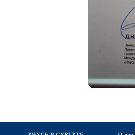
УЧУСЬ В СУРГУТЕ
О деп