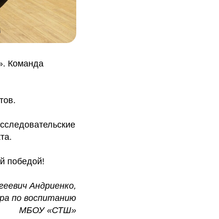
». Команда
тов.
исследовательские
та.
й победой!
геевич Андриенко,
ра по воспитанию
МБОУ «СТШ»