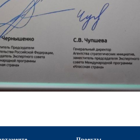
артаменте
Проекты