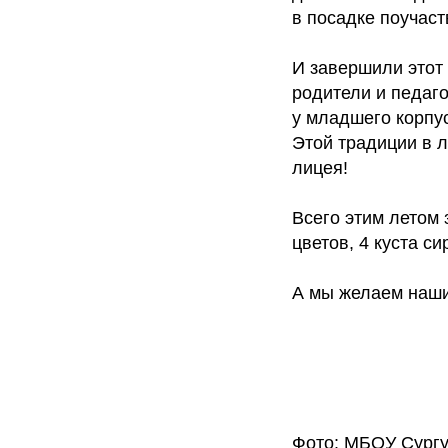
в посадке поучас
И завершили этот
родители и педаг
у младшего корпу
Этой традиции в л
лицея!
Всего этим летом
цветов, 4 куста с
А мы желаем наши
Фото: МБОУ Сургу