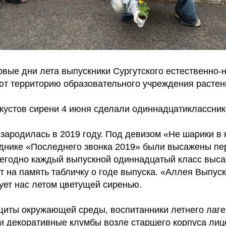
рвые дни лета выпускники Сургутского естественно-
ют территорию образовательного учреждения растен
кустов сирени 4 июня сделали одиннадцатиклассник
зародилась в 2019 году. Под девизом «Не шарики в 
зднике «Последнего звонка 2019» были высажены пе
жегодно каждый выпускной одиннадцатый класс выса
т на память табличку о годе выпуска. «Аллея Выпус
ует нас летом цветущей сиренью.
ащиты окружающей среды, воспитанники летнего лаг
и декоративные клумбы возле старшего корпуса лиц