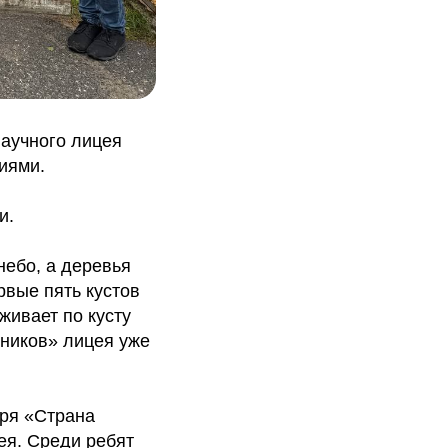
научного лицея
иями.
и.
небо, а деревья
рвые пять кустов
живает по кусту
кников» лицея уже
еря «Страна
ея. Среди ребят