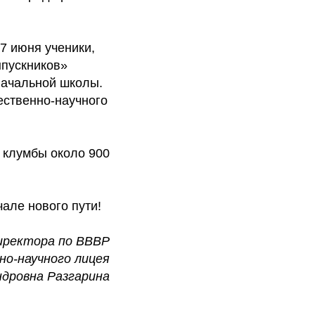
7 июня ученики,
ыпускников»
начальной школы.
ественно-научного
 клумбы около 900
але нового пути!
иректора по ВВВР
о-научного лицея
ндровна Разгарина