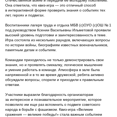
Отечественной войне и передачи ее молодому поколению.
Она отметила, что квиз-игра — это отличный способ
в интерактивной форме проверить знания о событиях тех
лет, героях и подвигах.
Воспитанники лагеря труда и отдыха МБВ (с)ОУО (с)ОШ № 1
под руководством Ксении Васильевны Ильметовой проявили
высокий уровень подготовки и заинтересованность в теме.
Игра состояла из нескольких раундов, включающих вопросы
по истории войны, биографиям известных военачальников,
памятным датам и событиям.
Командам приходилось не только демонстрировать свои
знания, но и проявлять смекалку, логическое мышление
и умение работать в команде. Атмосфера в зале была
напряженной и в то же время дружеской, ребята активно
обсуждали вопросы, спорили и приходили к правильным
ответам.
Участники выразили благодарность организаторам
за интересное и познавательное мероприятие, которое
позволило им еще раз вспомнить о подвиге советского
народа в борьбе с фашизмом. Квиз-игра «Великие
сражения — великие победы!» стала важным событием