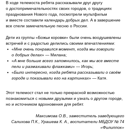
В ходе телемоста ребята рассказывали друг другу
о достопримечательностях своих городов, о традициях
празднования Нового года, посмотрели мультфильм
и вместе составили календарь добрых дел. А в завершение
все спели замечательную песню о России.
Дети из группы «Божьи коровки» были очень воодушевлены
встречей и с радостью делились своими впечатлениями:
«
Мне очень понравился момент, когда мы говорили
о добрых делах
» — Милана;
«
А мне больше всего запомнилось, как мы все вместе
пели и размахивали флажками
» — Игорь;
«
Было интересно, когда ребята рассказывали о своём
городе и показывали его на картинках
» — Катя.
Этот телемост стал не только прекрасной возможностью
познакомиться с новыми друзьями и узнать о другом городе,
но и источником вдохновения для ребят.
Максимова О.В., заместитель заведующего
Салихова П.К., Урашева К. А., воспитатели МБДОУ № 74
«Филиппок»