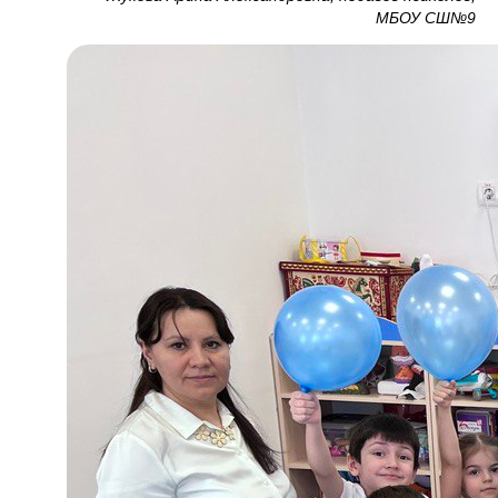
МБОУ СШ№9