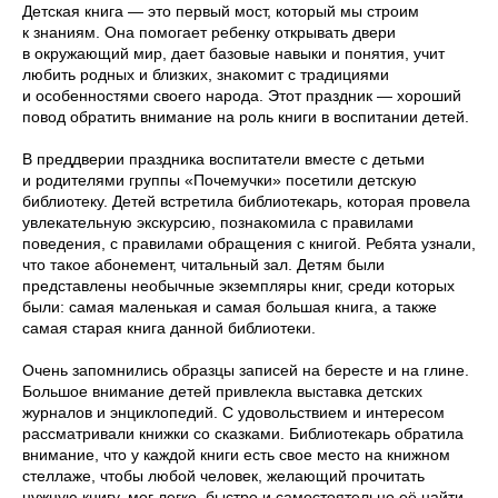
Детская книга — это первый мост, который мы строим
к знаниям. Она помогает ребенку открывать двери
в окружающий мир, дает базовые навыки и понятия, учит
любить родных и близких, знакомит с традициями
и особенностями своего народа. Этот праздник — хороший
повод обратить внимание на роль книги в воспитании детей.
В преддверии праздника воспитатели вместе с детьми
и родителями группы «Почемучки» посетили детскую
библиотеку. Детей встретила библиотекарь, которая провела
увлекательную экскурсию, познакомила с правилами
поведения, с правилами обращения с книгой. Ребята узнали,
что такое абонемент, читальный зал. Детям были
представлены необычные экземпляры книг, среди которых
были: самая маленькая и самая большая книга, а также
самая старая книга данной библиотеки.
Очень запомнились образцы записей на бересте и на глине.
Большое внимание детей привлекла выставка детских
журналов и энциклопедий. С удовольствием и интересом
рассматривали книжки со сказками. Библиотекарь обратила
внимание, что у каждой книги есть свое место на книжном
стеллаже, чтобы любой человек, желающий прочитать
нужную книгу, мог легко, быстро и самостоятельно её найти.