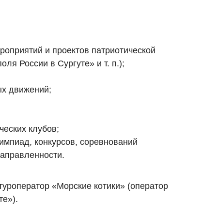
роприятий и проектов патриотической
ля России в Сургуте» и т. п.);
ых движений;
ческих клубов;
импиад, конкурсов, соревнований
направленности.
 туроператор «Морские котики» (оператор
те»).