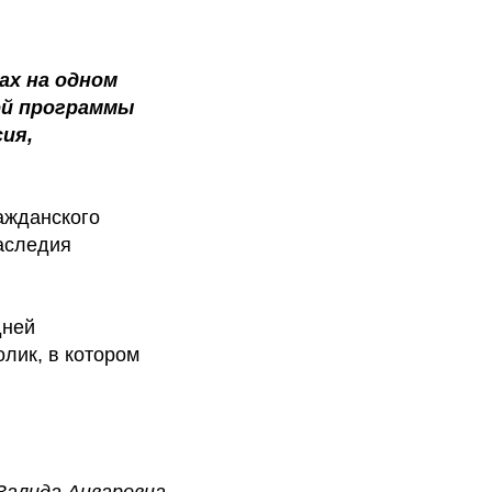
ах на одном
ой программы
ия,
ажданского
наследия
дней
лик, в котором