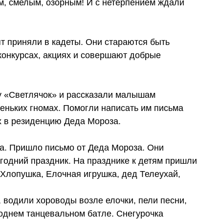
м, смелым, озорным! И с нетерпением ждали
ят приняли в кадеты. Они стараются быть
 конкурсах, акциях и совершают добрые
у «Светлячок» и рассказали малышам
еньких гномах. Помогли написать им письма
х в резиденцию Деда Мороза.
са. Пришло письмо от Деда Мороза. Они
огодний праздник. На празднике к детям пришли
Хлопушка, Елочная игрушка, дед Телеухай,
 водили хороводы возле елочки, пели песни,
годнем танцевальном батле. Снегурочка