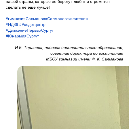
нашей страны, которые ее берегут, любят и стремятся
сделать ее еще лучше!
#гимназияСалмановаСалмановскиечтения
#НД86
#Росдетцентр
#ДвижениеПервыхСургут
#ЮнармияСургут
И.Б. Терлеева, педагог дополнительного образования,
советник директора по воспитанию
МБОУ гимназии имени Ф. К. Салманова